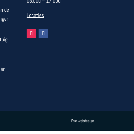
08.00u – 17.00u
n de
Locaties
liger
tuig
 en
Eye webdesign