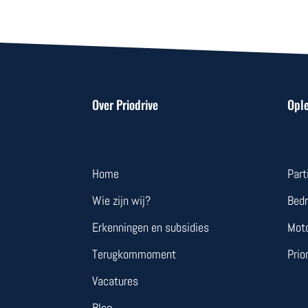
Over Priodrive
Opl
Home
Part
Wie zijn wij?
Bedr
Erkenningen en subsidies
Mot
Terugkommoment
Prio
Vacatures
Blog