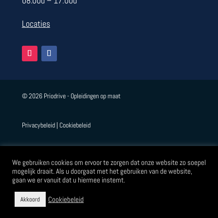
08.00u – 17.00u
Locaties
© 2026 Priodrive - Opleidingen op maat
Privacybeleid
|
Cookiebeleid
Eye webdesign
We gebruiken cookies om ervoor te zorgen dat onze website zo soepel
mogelijk draait. Als u doorgaat met het gebruiken van de website,
gaan we er vanuit dat u hiermee instemt.
Cookiebeleid
Akkoord